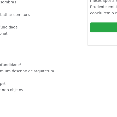
meses após a s
e sombras
Prudente emiti
concluírem o c
abalhar com tons
fundidade
tonal
rofundidade?
 em um desenho de arquitetura
pel
zando objetos