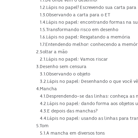
1.2.Lápis no papel! Escrevendo sua carta para
1.3.Observando a carta para o ET
1.4.Lápis no papel: encontrando formas na su
1.5.Transformando risco em desenho
1.6.Lápis no papel: Resgatando a memória
1.7.Entendendo melhor: conhecendo a memória
2.Soltar a mão
2.1.Lápis no papel: Vamos riscar
3.Desenho sem censura
3.1.Observando o objeto
3.2.Lápis no papel: Desenhando o que você vê
4.Mancha
4.1.Desprendendo-se das linhas: conheça as 
4.2.Lápis no papel: dando forma aos objetos
4.3.E depois das manchas?
4.4.Lápis no papel: usando as linhas para t
5.Tom
5.1.A mancha em diversos tons