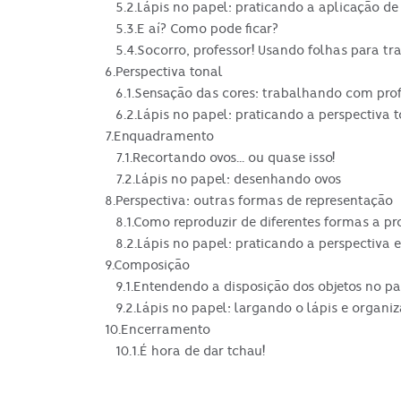
5.2.Lápis no papel: praticando a aplicação d
5.3.E aí? Como pode ficar?
5.4.Socorro, professor! Usando folhas para tr
6.Perspectiva tonal
6.1.Sensação das cores: trabalhando com pro
6.2.Lápis no papel: praticando a perspectiva 
7.Enquadramento
7.1.Recortando ovos... ou quase isso!
7.2.Lápis no papel: desenhando ovos
8.Perspectiva: outras formas de representação
8.1.Como reproduzir de diferentes formas a p
8.2.Lápis no papel: praticando a perspectiva
9.Composição
9.1.Entendendo a disposição dos objetos no pa
9.2.Lápis no papel: largando o lápis e organi
10.Encerramento
10.1.É hora de dar tchau!