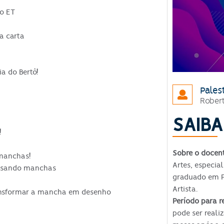
 o ET
a carta
 do Bertô!
Pales
Robert
SAIBA
!
Sobre o docen
manchas!
Artes, especial
 usando manchas
graduado em P
Artista.
ransformar a mancha em desenho
Período para r
pode ser reali