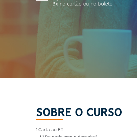
3x no cartão
ou no boleto
SOBRE O CURSO
1.Carta ao ET
1.1.De onde vem o desenho?