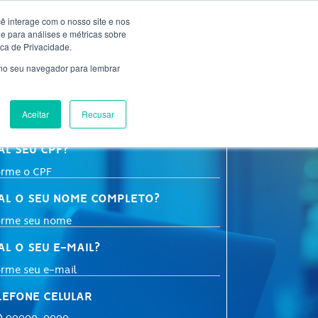
ê interage com o nosso site e nos
 para análises e métricas sobre
AD
BLOG
BIBLIOTECA
2ª VIA BOLETO
ica de Privacidade.
 no seu navegador para lembrar
AÇA SUA INSCRIÇÃO
Aceitar
Recusar
AL SEU CPF?
AL O SEU NOME COMPLETO?
AL O SEU E-MAIL?
LEFONE CELULAR