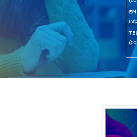
EM
TE